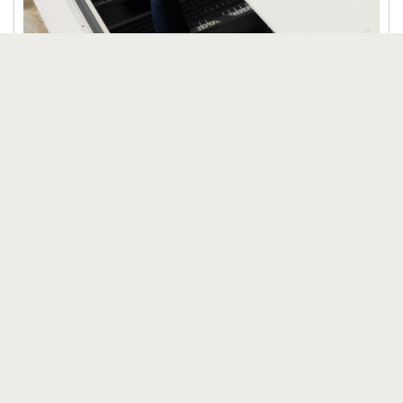
Referenz:
ThermoTop
Flachdachausstieg bei Porsche
Service Factory
Für dieses Projekt wurde der Staka TOP249
ThermoTop Flachdachausstieg gewählt