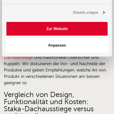
Licht und Belüftung hinzuzufügen? Dann fragen Sie
sich vielleicht, ob Sie sich für einen
(Staka)
Details zeigen
Dachausstieg (mit Glas)
oder traditionelle Oberlichter
entscheiden. Diese Produkte haben jeweils ihre
eigenen Vor- und Nachteile, und die richtige Wahl
Zur Website
hängt von der Anwendung und Ihren spezifischen
Bedürfnissen und Vorlieben ab.
Anpassen
In diesem Beitrag vergleichen wir
Staka
Dachausstiege
und traditionelle Oberlichter und
Kuppeln. Wir diskutieren die Vor- und Nachteile der
Produkte und geben Empfehlungen, welche Art von
Produkt in verschiedenen Situationen am besten
geeignet ist.
Vergleich von Design,
Funktionalität und Kosten:
Staka-Dachausstiege versus