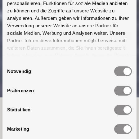
personalisieren, Funktionen für soziale Medien anbieten
zu können und die Zugriffe auf unsere Website zu
analysieren. Außerdem geben wir Informationen zu Ihrer
Verwendung unserer Website an unsere Partner für
soziale Medien, Werbung und Analysen weiter. Unsere
Partner führen diese Informationen möglicherweise mit
weiteren Daten zusammen, die Sie ihnen bereitgestellt
haben oder die sie im Rahmen Ihrer Nutzung der Dienste
gesammelt haben.
Einwilligungsauswahl
Notwendig
Präferenzen
(Verglaster) Dachausstieg
Statistiken
oder traditionelles Oberlicht?
Marketing
Erwägen Sie, Ihrem Zuhause oder Büro natürliches