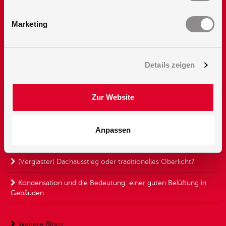
Flachdachausstiege
Marketing
Flachdachausstieg mit Scherentreppe
Flachdachausstieg mit Leiter
Details zeigen
Flachdachausstieg mit Glas
Blog
Zur Website
Tipps für sicheren Dachzugang
Anpassen
Warum einen verglasten Dachausstieg wählen?
(Verglaster) Dachausstieg oder traditionelles Oberlicht?
Kondensation und die Bedeutung: einer guten Belüftung in
Gebäuden
Weitere Blogs