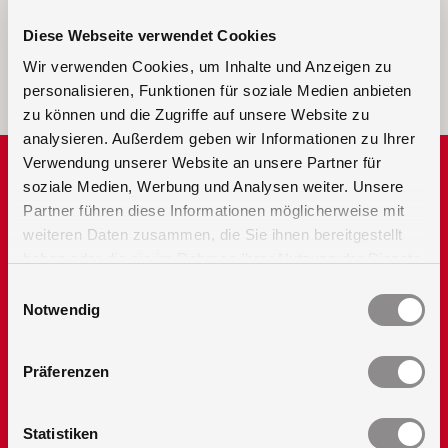
Diese Webseite verwendet Cookies
Wir verwenden Cookies, um Inhalte und Anzeigen zu
personalisieren, Funktionen für soziale Medien anbieten
zu können und die Zugriffe auf unsere Website zu
analysieren. Außerdem geben wir Informationen zu Ihrer
Verwendung unserer Website an unsere Partner für
Folgen Sie uns
soziale Medien, Werbung und Analysen weiter. Unsere
Partner führen diese Informationen möglicherweise mit
weiteren Daten zusammen, die Sie ihnen bereitgestellt
auf Facebook
haben oder die sie im Rahmen Ihrer Nutzung der Dienste
auf LinkedIn
gesammelt haben.
Einwilligungsauswahl
Notwendig
auf Pinterest
auf YouTube
Präferenzen
Links
Statistiken