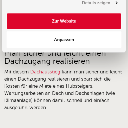
Details zeigen
Hercuton nahm Mitte 2012 die Montage eines
Sammelgebäudes in Heijningen auf. Der Auftraggeber
dieses Projekts entschied sich für ein nachhaltiges,
Zur Website
solides und wartungsfreies
Gebäude. Quelle:www.hercuton.nl
Anpassen
Mit diesem
Dachausstieg
kann
man sicher und leicht einen
Dachzugang realisieren
Mit diesem
Dachausstieg
kann man sicher und leicht
einen Dachzugang realisieren und spart sich die
Kosten für eine Miete eines Hubsteigers.
Wartungsarbeiten an Dach und Dachanlagen (wie
Klimaanlage) können damit schnell und einfach
ausgeführt werden.