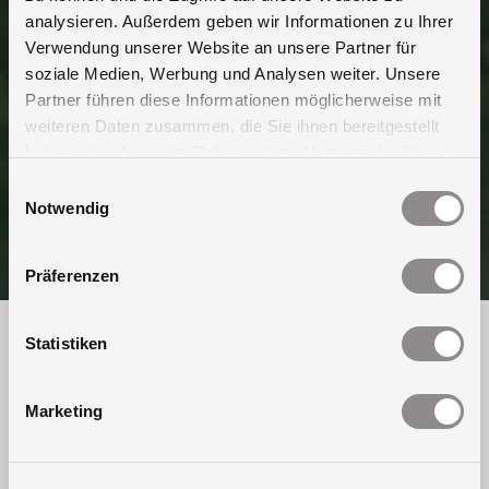
analysieren. Außerdem geben wir Informationen zu Ihrer
Verwendung unserer Website an unsere Partner für
soziale Medien, Werbung und Analysen weiter. Unsere
Partner führen diese Informationen möglicherweise mit
weiteren Daten zusammen, die Sie ihnen bereitgestellt
haben oder die sie im Rahmen Ihrer Nutzung der Dienste
gesammelt haben.
Einwilligungsauswahl
Notwendig
Präferenzen
Staka Flachdachausstieg
Statistiken
Firmenhalle Zegel Impex
Marketing
Hercuton B.V. hat auf einem Sammelgebäude einen
Staka Flachdachausstieg montiert: