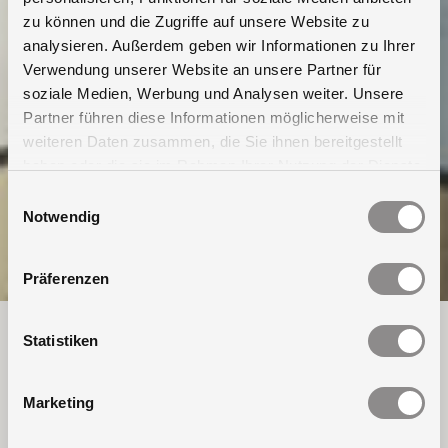
zu können und die Zugriffe auf unsere Website zu
analysieren. Außerdem geben wir Informationen zu Ihrer
Verwendung unserer Website an unsere Partner für
soziale Medien, Werbung und Analysen weiter. Unsere
Partner führen diese Informationen möglicherweise mit
weiteren Daten zusammen, die Sie ihnen bereitgestellt
haben oder die sie im Rahmen Ihrer Nutzung der Dienste
gesammelt haben.
Einwilligungsauswahl
Notwendig
Präferenzen
Sicherheit auf dem Dach und
Statistiken
bis zum Dach!
Marketing
Sicherheit ist sowohl für den Dachzugang wie auch
die (Arbeits-)Umgebung auf dem Dach erforderlich.