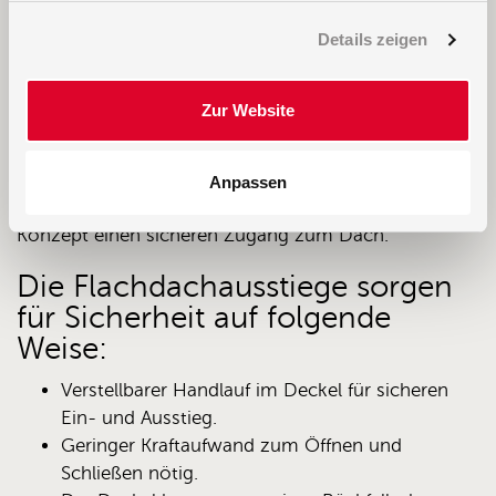
Nicht nur der Flachdachausstieg, sondern das
Details zeigen
gesamte Konzept bietet einen sicheren Zugang zum
Dach.
Zur Website
Ein Flachdachausstieg von Staka bieten Ihnen eine
sichere und komfortable Lösung als Dachzugang.
Die Flachdachausstiege von Staka erfüllen höchste
Anpassen
Sicherheitsnormen und bietet mit das gesamte
Konzept einen sicheren Zugang zum Dach.
Die Flachdachausstiege sorgen
für Sicherheit auf folgende
Weise:
Verstellbarer Handlauf im Deckel für sicheren
Ein- und Ausstieg.
Geringer Kraftaufwand zum Öffnen und
Schließen nötig.