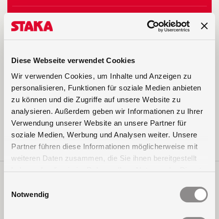
2023
(8)
2019
(2)
Diese Webseite verwendet Cookies
2018
(2)
Wir verwenden Cookies, um Inhalte und Anzeigen zu
2016
(10)
personalisieren, Funktionen für soziale Medien anbieten
zu können und die Zugriffe auf unsere Website zu
2015
(1)
analysieren. Außerdem geben wir Informationen zu Ihrer
Verwendung unserer Website an unsere Partner für
2014
(1)
soziale Medien, Werbung und Analysen weiter. Unsere
Partner führen diese Informationen möglicherweise mit
weiteren Daten zusammen, die Sie ihnen bereitgestellt
haben oder die sie im Rahmen Ihrer Nutzung der Dienste
gesammelt haben.
Einwilligungsauswahl
Notwendig